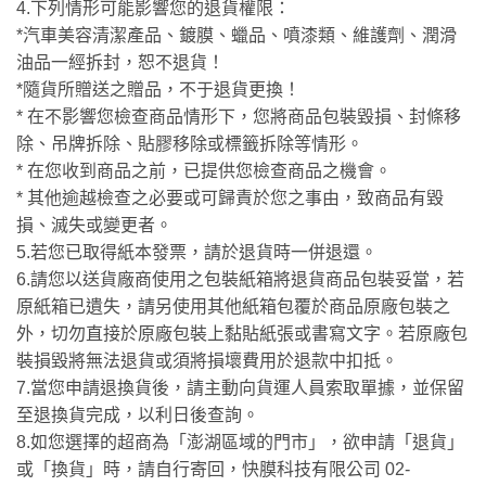
4.下列情形可能影響您的退貨權限：
*汽車美容清潔產品、鍍膜、蠟品、噴漆類、維護劑、潤滑
油品一經拆封，恕不退貨！
*隨貨所贈送之贈品，不于退貨更換！
* 在不影響您檢查商品情形下，您將商品包裝毀損、封條移
除、吊牌拆除、貼膠移除或標籤拆除等情形。
* 在您收到商品之前，已提供您檢查商品之機會。
* 其他逾越檢查之必要或可歸責於您之事由，致商品有毀
損、滅失或變更者。
5.若您已取得紙本發票，請於退貨時一併退還。
6.請您以送貨廠商使用之包裝紙箱將退貨商品包裝妥當，若
原紙箱已遺失，請另使用其他紙箱包覆於商品原廠包裝之
外，切勿直接於原廠包裝上黏貼紙張或書寫文字。若原廠包
裝損毀將無法退貨或須將損壞費用於退款中扣抵。
7.當您申請退換貨後，請主動向貨運人員索取單據，並保留
至退換貨完成，以利日後查詢。
8.如您選擇的超商為「澎湖區域的門市」，欲申請「退貨」
或「換貨」時，請自行寄回，快膜科技有限公司 02-