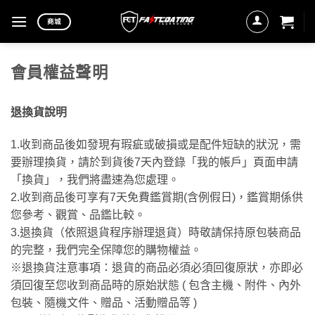
Skip
商城
to
content
會員權益聲明
退換貨說明
1.收到商品後如發現有瑕疵或破損或是配件短缺的狀況，需
要辦理換貨，請於到貨後7天內登錄「我的帳戶」頁面申請
「換貨」，我們將盡速為您處理。
2.收到商品後可享有7天免費鑑賞期(含例假日)，鑑賞期係供
您參考、觀賞、品鑑比較。
3.退換貨（依照退貨程序辦理退貨）時敬請保持原包裝商品
的完整，我們完全保障您的購物權益。
※退換貨注意事項：退貨的商品必須必須回復原狀，亦即必
須回復至您收到商品時的原始狀態 ( 包含主機、附件、內外
包裝、隨機文件、贈品、活動贈品等 )