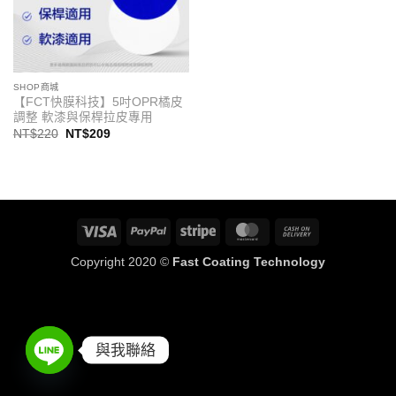
SHOP商城
【FCT快膜科技】5吋OPR橘皮
調整 軟漆與保桿拉皮專用
原
目
NT$
220
NT$
209
始
前
價
價
格：
格：
NT$220。
NT$209。
Visa
PayPal
Stripe
MasterCard
Cash
On
Copyright 2020 ©
Fast Coating Technology
Delivery
與我聯絡