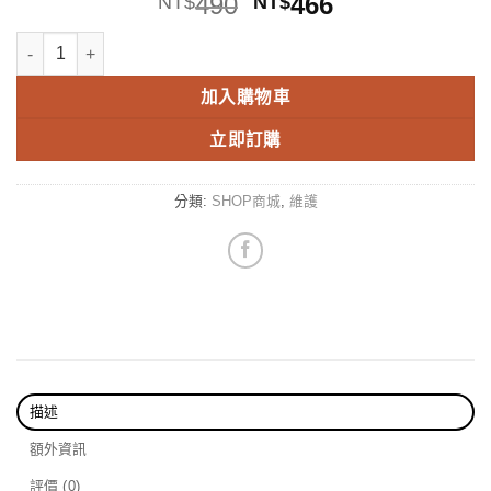
原
目
490
466
NT$
NT$
始
前
塑料還原漆 六效合一 持久24個月 2倍高濃度黑化配方 抗UV 抗氧化 疏
價
價
格：
格：
加入購物車
NT$490。
NT$466。
立即訂購
分類:
SHOP商城
,
維護
描述
額外資訊
評價 (0)