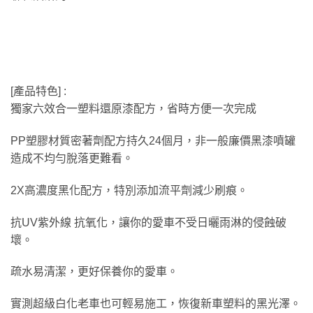
[產品特色] :
獨家六效合一塑料還原漆配方，省時方便一次完成
PP塑膠材質密著劑配方持久24個月，非一般廉價黑漆噴罐
造成不均勻脫落更難看。
2X高濃度黑化配方，特別添加流平劑減少刷痕。
抗UV紫外線 抗氧化，讓你的愛車不受日曬雨淋的侵蝕破
壞。
疏水易清潔，更好保養你的愛車。
實測超級白化老車也可輕易施工，恢復新車塑料的黑光澤。