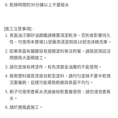
乾燥時間約30分鐘以上不要碰水
[施工注意事項] :
表面油汙跟矽油跟蠟請確實清潔乾淨，否則會影響持久
性，可使用本賣場11號萬用清潔劑與16號泡沫精洗車。
如果表面有鍍膜容易撥開塗料無法附著，請局部測試沒
問題再大面積施工。
請勿塗抹有烤漆件，有色漆跟金油層的不能使用。
極黑塑料還原漆是自乾型塗料，請均勻塗抹不要半乾情
況重複刷，這樣可能導致刷痕與表面不均勻。
刷子可使用香蕉水洗過後晾乾重複使用，請勿浸泡香蕉
水。
請於通風處施工。