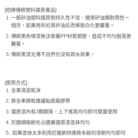
[他牌傳統塑料還原產品]
一般矽油塑料還原劑持久性不佳，通常矽油類耐用性一
個月，如果用到劣質矽油反而導致白化更嚴重。
傳統黑色噴漆無法密著PP材質塑膠，造成不均勻脫落更
難看。
傳統黑漆光澤不自然也沒有疏水效果。
[使用方式] :
全車清潔乾淨
將全車擦乾建議貼遮蔽膠帶
還原漆內有2顆鋼珠，上下搖晃均勻即可開蓋使用
尼龍細緻刷毛沾適量還原漆塗抹均勻
如果塗抹太多則用尼龍刷快速將多餘的漆刷均勻即可