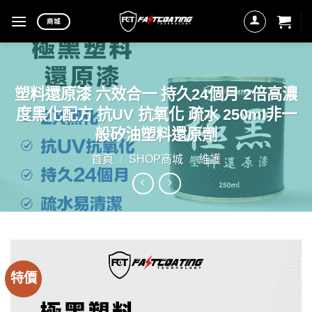
Skip
商城
to
content
塑料還原漆 六效合一 持久24個月 2倍高濃
度黑化配方 抗UV 抗氧化 疏水 250ml非一
般矽油塑料還原劑
首頁
/
SHOP商城
/
維護
特價