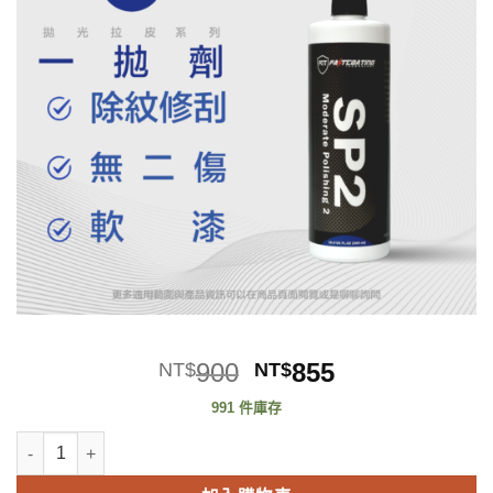
原
目
900
855
NT$
NT$
始
前
991 件庫存
價
價
【FCT快膜科技】 SP2一劑拋加強版 500g 太陽紋 軟漆 專用拋劑 數量
格：
格：
NT$900。
NT$855。