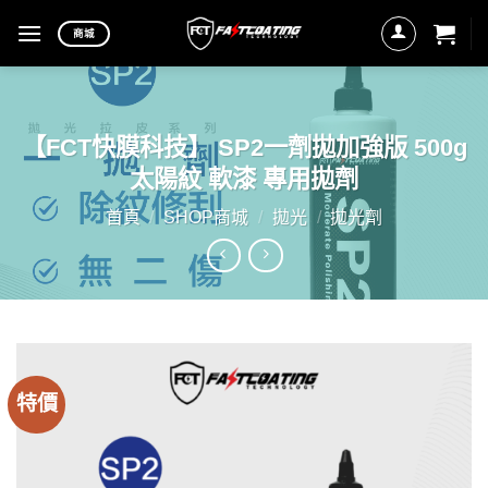
Skip
商城
to
content
【FCT快膜科技】 SP2一劑拋加強版 500g
太陽紋 軟漆 專用拋劑
首頁
/
SHOP商城
/
拋光
/
拋光劑
特價