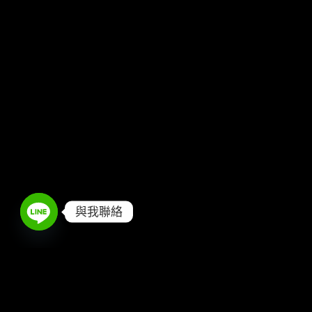
與我聯絡
Free Shipping all products